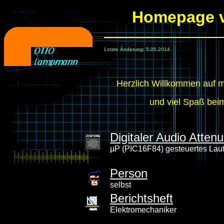
Design by
Homepage 
Holger Heinemann
Letzte Änderung: 5.05.2014
Herzlich Willkommen auf
und viel Spaß beim
1
Digitaler Audio Attenu
µP (PIC16F84) gesteuertes Lauts
Person
selbst
Berichtsheft
Elektromechaniker