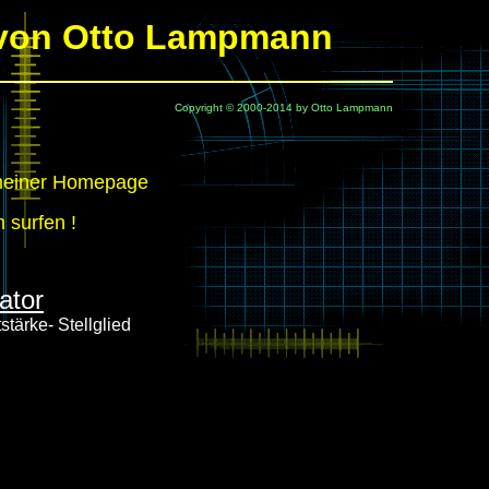
von Otto Lampmann
Copyright © 2000-2014 by Otto Lampmann
 meiner Homepage
 surfen !
ator
tärke- Stellglied