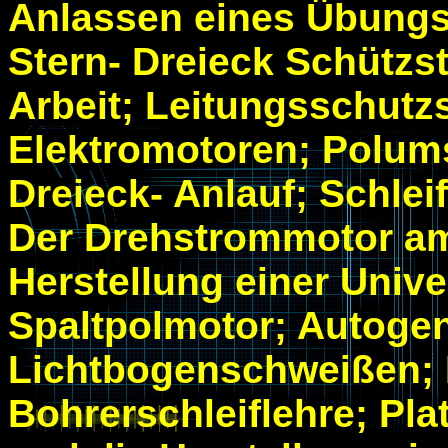
Anlassen eines Übungs
Stern- Dreieck Schützs
Arbeit; Leitungsschutzs
Elektromotoren; Polums
Dreieck- Anlauf; Schlei
Der Drehstrommotor a
Herstellung einer Univ
Spaltpolmotor; Autoge
Lichtbogenschweißen; H
Bohrerschleiflehre; Pl