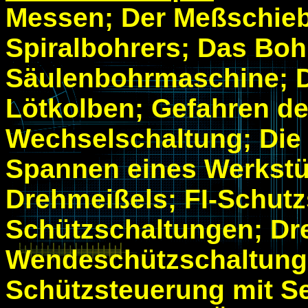
Messen; Der Meßschieb
Spiralbohrers; Das Boh
Säulenbohrmaschine; D
Lötkolben; Gefahren de
Wechselschaltung; Die
Spannen eines Werkstü
Drehmeißels; FI-Schutz
Schützschaltungen; Dr
Wendeschützschaltung; 
Schützsteuerung mit Se